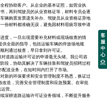
员全程协助客户。从企业的基本证照，如
营业执
证书，再到驾驶员的从业资格证等，材料专员会逐
如车辆购置发票遗失补办、驾驶员从业资格证异地
每一份材料都准确无误，避免因材料瑕疵导致申请
客
批进度，一旦出现需要补充材料或现场核查的情
服
提供全面的指导，包括运输车辆的停放场地规
中
户顺利通过核查，早日拿到许可证。
心
但对
道路运输许可证
的申请毫无头绪。我公司咨
备阶段，协助其解决了车辆挂靠和驾驶员招聘过程
市配送业务，在短时间内打开了市场。
于对新的环保要求和安全管理制度不熟悉，换证过
放改造，完善安全管理制度和应急预案。在审批
续运营。
继续深耕
道路运输许可证
业务领域，不断提升服务