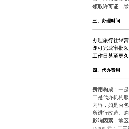
领取许可证
：缴
三、办理时间
办理
旅行社经营
即可完成审批领
工作日甚至更久
四、代办费用
费用构成
：一是
二是代办机构服务
内容，如是否包
所进行改造、购
影响因素
：地区
15000 元；